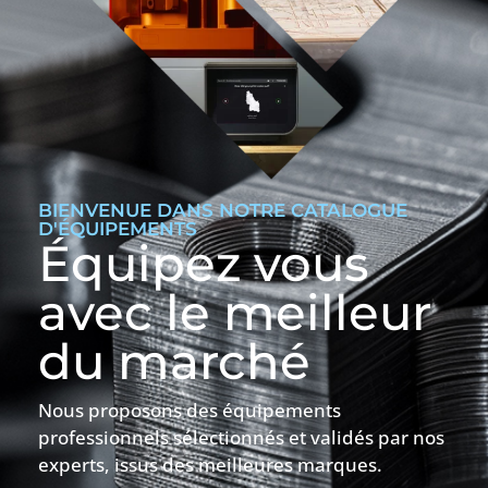
BIENVENUE DANS NOTRE CATALOGUE
D'ÉQUIPEMENTS
Équipez vous
avec le meilleur
du marché
Nous proposons des équipements
professionnels sélectionnés et validés par nos
experts, issus des meilleures marques.