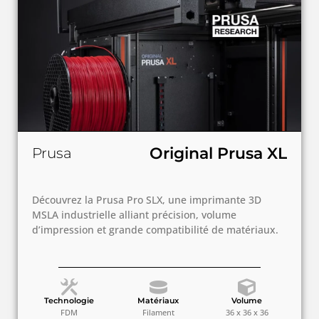
Original Prusa XL
Prusa
Découvrez la Prusa Pro SLX, une imprimante 3D
MSLA industrielle alliant précision, volume
d’impression et grande compatibilité de matériaux.
Technologie
Matériaux
Volume
FDM
Filament
36 x 36 x 36