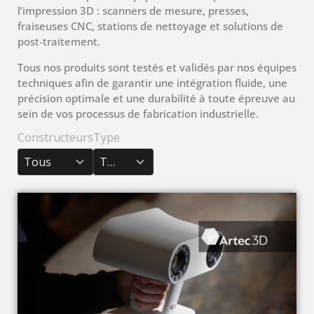
l’impression 3D : scanners de mesure, presses,
fraiseuses CNC, stations de nettoyage et solutions de
post-traitement.
Tous nos produits sont testés et validés par nos équipes
techniques afin de garantir une intégration fluide, une
précision optimale et une durabilité à toute épreuve au
sein de vos processus de fabrication industrielle.
Constructeurs
Type
3
2
results
results
Tous
Tous
available
available