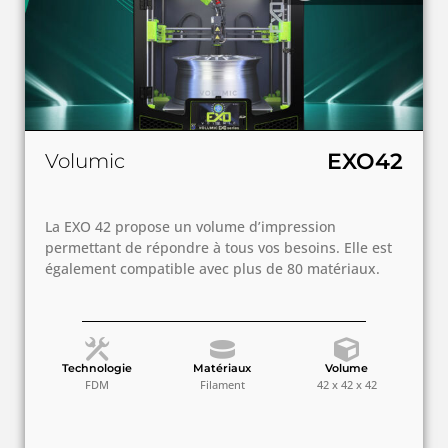
EXO42
Volumic
La EXO 42 propose un volume d’impression
permettant de répondre à tous vos besoins. Elle est
également compatible avec plus de 80 matériaux.
Technologie
Matériaux
Volume
FDM
Filament
42 x 42 x 42