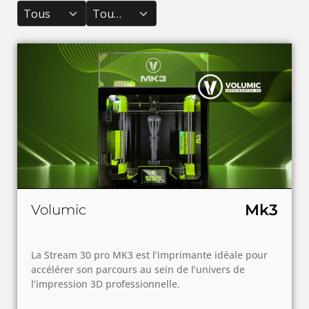
results
results
Tous
Toutes
available
available
Mk3
Volumic
La Stream 30 pro MK3 est l’imprimante idéale pour
accélérer son parcours au sein de l’univers de
l’impression 3D professionnelle.