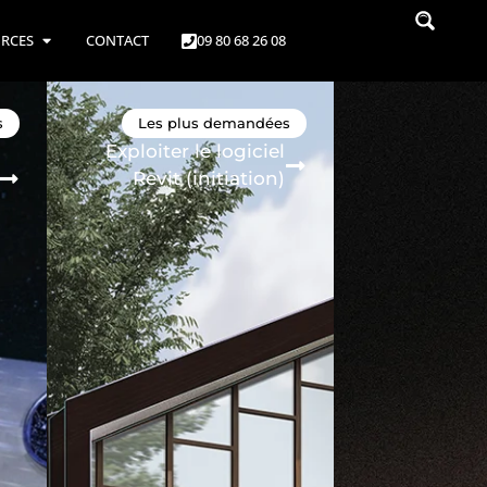
RCES
CONTACT
09 80 68 26 08
s
Les plus demandées
Exploiter le logiciel
Revit (initiation)