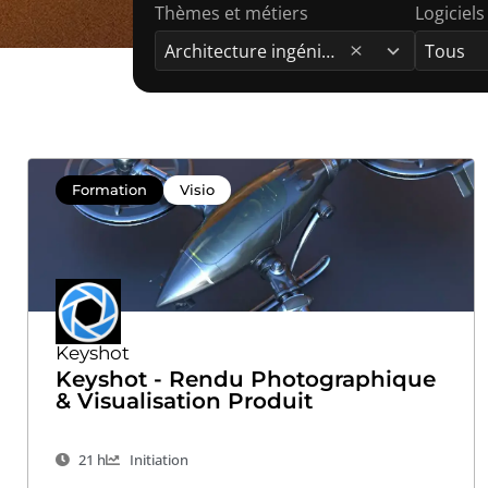
Thèmes et métiers
Logiciels
6
15
results
results
Architecture ingénierie et construction
available
available
Formation
Visio
Keyshot
Keyshot - Rendu Photographique
& Visualisation Produit
21 h
Initiation