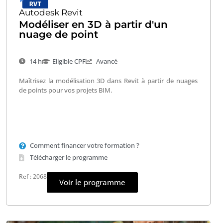
Autodesk Revit
Modéliser en 3D à partir d'un
nuage de point
14 h
Eligible CPF
Avancé
Maîtrisez la modélisation 3D dans Revit à partir de nuages
de points pour vos projets BIM.
Comment financer votre formation ?
Télécharger le programme
Ref : 2068
Voir le programme