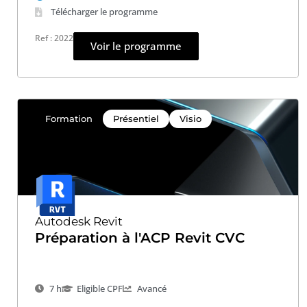
Télécharger le programme
Ref : 2022
Voir le programme
Formation
Présentiel
Visio
Autodesk Revit
Préparation à l'ACP Revit CVC
7 h
Eligible CPF
Avancé