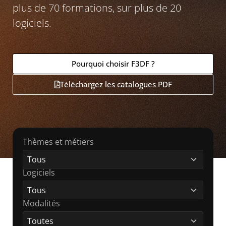
plus de 70 formations, sur plus de 20
logiciels.
Pourquoi choisir F3DF ?
Téléchargez les catalogues PDF
Thèmes et métiers
6
results
Tous
available
Logiciels
21
results
Tous
available
Modalités
5
results
Toutes