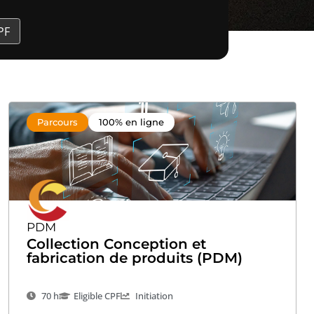
PF
Parcours
100% en ligne
PDM
Collection Conception et
fabrication de produits (PDM)
70 h
Eligible CPF
Initiation