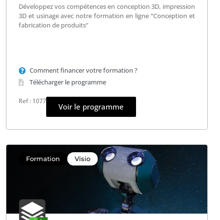
Développez vos compétences en conception 3D, impression
3D et usinage avec notre formation en ligne “Conception et
fabrication de produits”
Comment financer votre formation ?
Télécharger le programme
Ref : 1077
Voir le programme
Formation
Visio