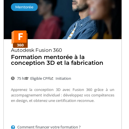
Mentorée
Autodesk Fusion 360
Formation mentorée à la
conception 3D et la fabrication
75 h
Eligible CPF
Initiation
Apprenez la conception 3D avec Fusion 360 grâce à un
accompagnement individuel : développez vos compétences
en design, et obtenez une certification reconnue.
Comment financer votre formation ?