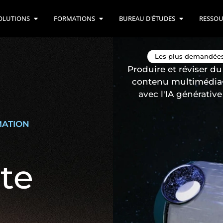
OLUTIONS
FORMATIONS
BUREAU D'ÉTUDES
RESSOU
Les plus demandées
Les plus demandée
Applications et
Produire et réviser du
procédés de
contenu multimédia
l’impression 3D FDM
avec l'IA générative
MATION
ite