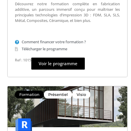
Découvrez notre formation complète en fabrication
additive, un parcours immersif conçu pour maîtriser les
principales technologies d’impression 3D : FDM, SLA, SLS,
Métal, Composites, Céramique, et bien plus.
Comment financer votre formation ?
Télécharger le programme
Ref : 1015
Voir le programme
Formation
Présentiel
Visio