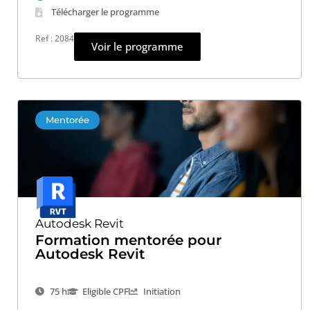
Télécharger le programme
Ref : 2084
Voir le programme
Mentorée
Autodesk Revit
Formation mentorée pour
Autodesk Revit
75 h
Eligible CPF
Initiation