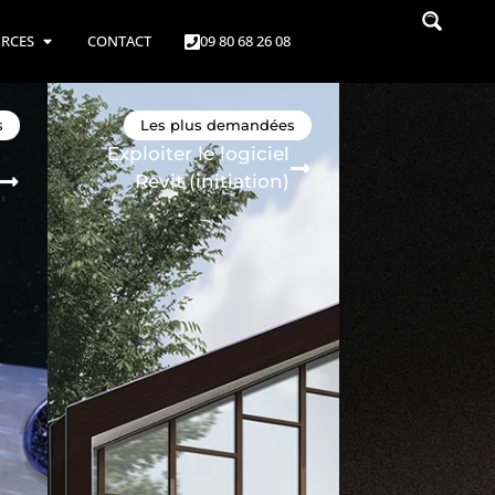
RCES
CONTACT
09 80 68 26 08
s
Les plus demandées
Exploiter le logiciel
Revit (initiation)