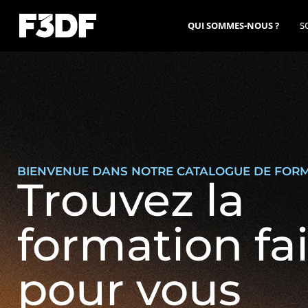
QUI SOMMES-NOUS ?
S
plus demandées
Les plus demandées
iser AutoCad
Jumeau numérique :
exploiter les scans 3D
et nuages de points
BIENVENUE DANS NOTRE CATALOGUE DE FOR
Trouvez la
formation fa
pour vous