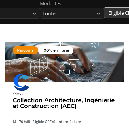
Modalités
5
results
Eligible C
available
Parcours
100% en ligne
AEC
Collection Architecture, Ingénierie
et Construction (AEC)
70 h
Eligible CPF
Intermédiaire