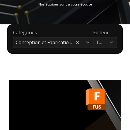
Nos équipes sont à votre écoute
Catégories
Editeur
4
4
results
results
Conception et Fabrication
(11)
Tous
available
available