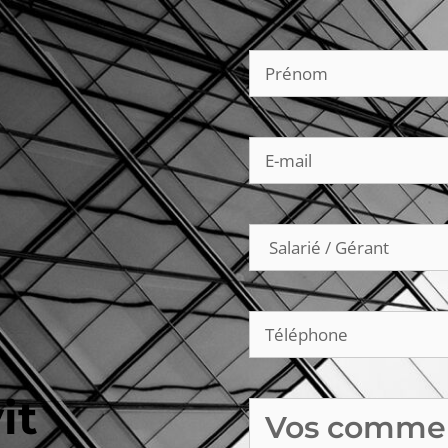
Nom
(Nécessaire)
E-
mail
(Nécessaire)
Type
(Nécessaire)
Téléphone
(Nécessaire)
it
Commentaires
(Nécessair