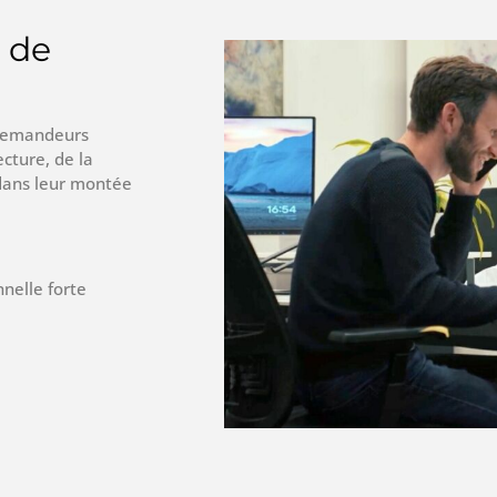
t de
 demandeurs
ecture, de la
 dans leur montée
nelle forte