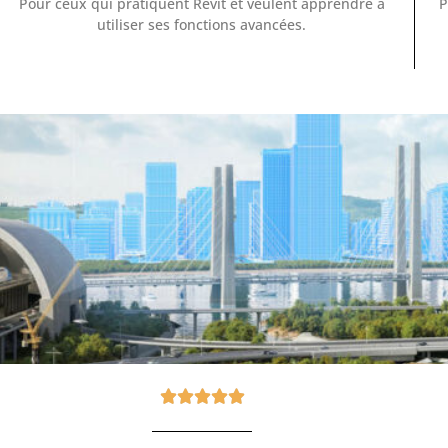
Pour ceux qui pratiquent Revit et veulent apprendre à
P
utiliser ses fonctions avancées.




