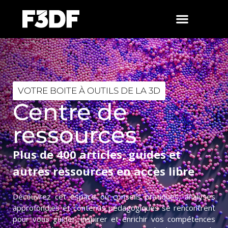
VOTRE BOITE À OUTILS DE LA 3D
Centre de
ressources
Plus de 400 articles, guides et
autres ressources en accès libre
Découvrez cet espace où conseils pratiques, analyses
approfondies et contenus pédagogiques se rencontrent
pour vous guider, inspirer et enrichir vos compétences