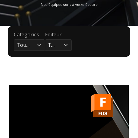
Nos équipes sont à votre écoute
Catégories
Editeur
4
4
results
results
Toutes
Tous
available
available