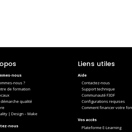
ropos
Liens utiles
mmes-nous
Aide
ommes-nous ?
Contactez-nous
ntre de formation
Support technique
ocaux
Communauté F3DF
 démarche qualité
Configurations requises
ère
Comment financer votre for
ality | Design – Make
Vos accès
tez-nous
Plateforme E-Learning