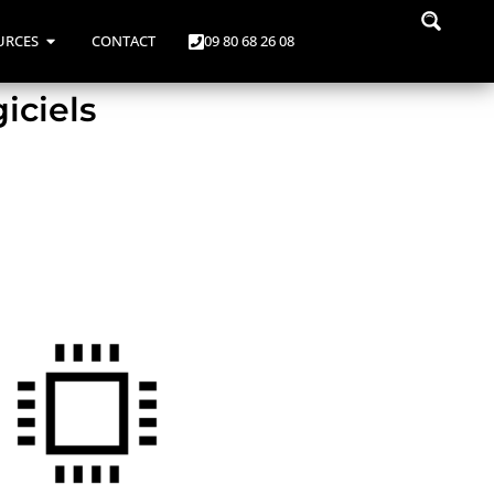
URCES
CONTACT
09 80 68 26 08
iciels