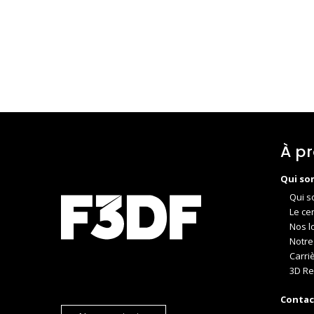
À p
Qui so
Qui s
Le ce
Nos l
Notre
Carri
3D Re
Contac