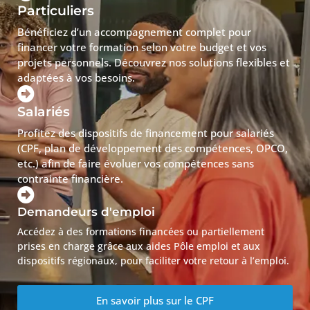
Particuliers
Bénéficiez d’un accompagnement complet pour
financer votre formation selon votre budget et vos
projets personnels. Découvrez nos solutions flexibles et
adaptées à vos besoins.
Salariés
Profitez des dispositifs de financement pour salariés
(CPF, plan de développement des compétences, OPCO,
etc.) afin de faire évoluer vos compétences sans
contrainte financière.
Demandeurs d'emploi
Accédez à des formations financées ou partiellement
prises en charge grâce aux aides Pôle emploi et aux
dispositifs régionaux, pour faciliter votre retour à l’emploi.
En savoir plus sur le CPF