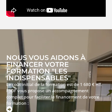
NOUS VOUS AIDONS À
FINANCER VOTRE
FORMATION "LES
INDISPENSABLES"
Le coût initial de la formation est de 1 680 € HT.
F3DF vous propose un accompagnement
complet pour faciliter le financement de votre
formation :