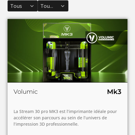
results
results
Tous
Toutes
available
available
Mk3
Volumic
La Stream 30 pro MK3 est l’imprimante idéale pour
accélérer son parcours au sein de l’univers de
l’impression 3D professionnelle.