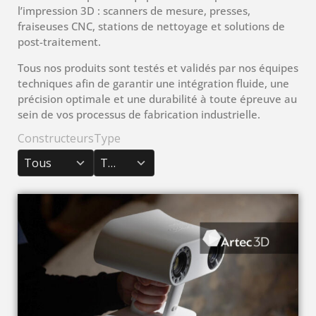
l’impression 3D : scanners de mesure, presses,
fraiseuses CNC, stations de nettoyage et solutions de
post-traitement.
Tous nos produits sont testés et validés par nos équipes
techniques afin de garantir une intégration fluide, une
précision optimale et une durabilité à toute épreuve au
sein de vos processus de fabrication industrielle.
Constructeurs
Type
3
2
results
results
Tous
Tous
available
available