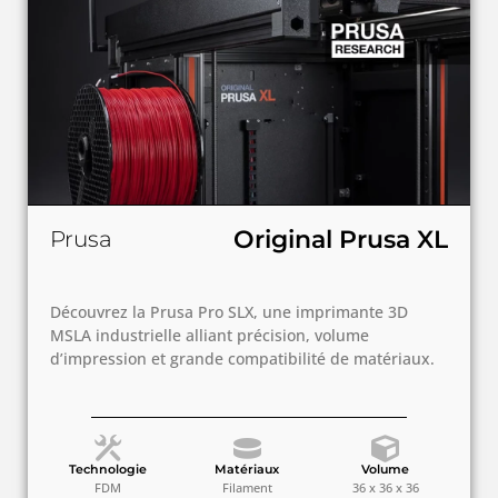
Original Prusa XL
Prusa
Découvrez la Prusa Pro SLX, une imprimante 3D
MSLA industrielle alliant précision, volume
d’impression et grande compatibilité de matériaux.
Technologie
Matériaux
Volume
FDM
Filament
36 x 36 x 36