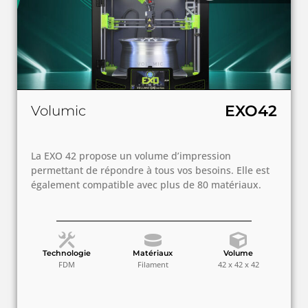
EXO42
Volumic
La EXO 42 propose un volume d’impression
permettant de répondre à tous vos besoins. Elle est
également compatible avec plus de 80 matériaux.
Technologie
Matériaux
Volume
FDM
Filament
42 x 42 x 42