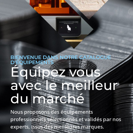
BIENVENUE DANS NOTRE CATALOGUE
D'ÉQUIPEMENTS
Équipez vous
avec le meilleur
du marché
Nous proposons des équipements
professionnels sélectionnés et validés par nos
experts, issus des meilleures marques.