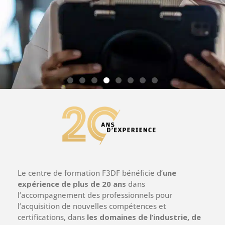
LE CHOIX AUTODESK
Choisissez les meilleurs logiciels 3D,
et le meilleur service client. F3DF est
partenaire officiel Autodesk, et notre
support vous accompagne au
quotidien dans vos usages 3D et la
Le centre de formation F3DF bénéficie d’
une
gestion de vos licences.
expérience de plus de 20 ans
dans
l’accompagnement des professionnels pour
l’acquisition de nouvelles compétences et
Je choisis la performance et la
certifications, dans
les domaines de l’industrie, de
réactivité