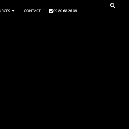
URCES
CONTACT
09 80 68 26 08