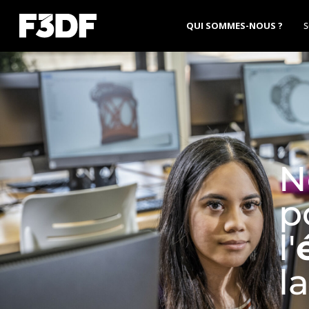
QUI SOMMES-NOUS ?
S
N
p
l'
l