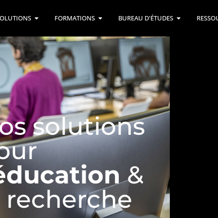
OLUTIONS
FORMATIONS
BUREAU D'ÉTUDES
RESSO
os solutions
our
éducation
&
a recherche