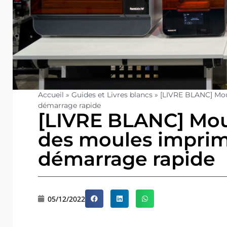
Accueil
»
Guides et Livres blancs
»
[LIVRE BLANC] Mou
démarrage rapide
[LIVRE BLANC] Moul
des moules imprim
démarrage rapide
05/12/2022