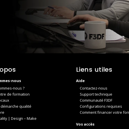
ropos
Liens utiles
mmes-nous
Aide
ommes-nous ?
Contactez-nous
ntre de formation
Support technique
ocaux
Communauté F3DF
 démarche qualité
Configurations requises
ère
Comment financer votre for
ality | Design – Make
Vos accès