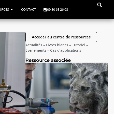
URCES
CONTACT
09 80 68 26 08
Accéder au centre de ressources
Actualités
–
Livres blancs
–
Tutoriel
–
Evenements
–
Cas d’applications
Ressource associée