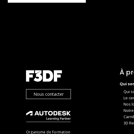
À p
Qui so
Qui s
Nous contacter
Le ce
Nos l
Notre
Carri
3D Re
Organisme de Formation