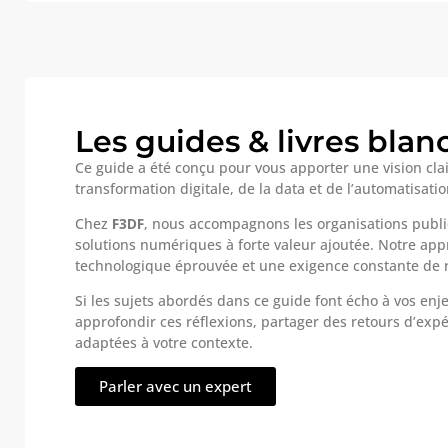
Les guides & livres blan
Ce guide a été conçu pour vous apporter une vision clai
transformation digitale, de la data et de l’automatisati
Chez
F3DF
, nous accompagnons les organisations publiq
solutions numériques à forte valeur ajoutée. Notre ap
technologique éprouvée et une exigence constante de 
Si les sujets abordés dans ce guide font écho à vos enj
approfondir ces réflexions, partager des retours d’ex
adaptées à votre contexte.
Parler avec un expert