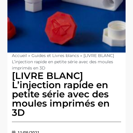
Accueil
»
Guides et Livres blancs
»
[LIVRE BLANC]
L’injection rapide en petite série avec des moules
imprimés en 3D
[LIVRE BLANC]
L’injection rapide en
petite série avec des
moules imprimés en
3D
11/05/2021