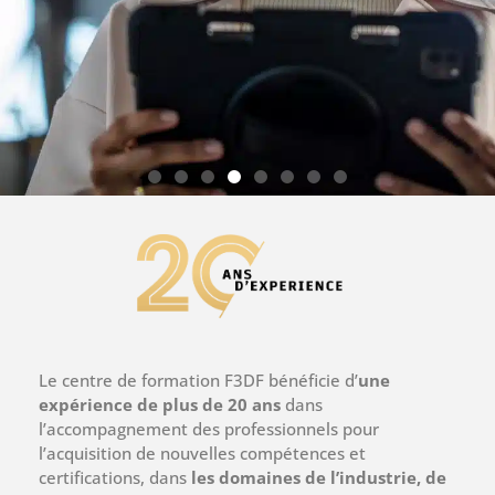
LE CHOIX AUTODESK
Choisissez les meilleurs logiciels 3D,
et le meilleur service client. F3DF est
partenaire officiel Autodesk, et notre
support vous accompagne au
quotidien dans vos usages 3D et la
Le centre de formation F3DF bénéficie d’
une
gestion de vos licences.
expérience de plus de 20 ans
dans
l’accompagnement des professionnels pour
l’acquisition de nouvelles compétences et
Je choisis la performance et la
certifications, dans
les domaines de l’industrie, de
réactivité