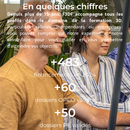
En quelques chiffres
Depuis plus de 15 ans, F3DF accompagne tous les
profils dans le domaine de la formation 3D
.
Particuliers, salariés, indépendants ou entreprises :
vous pouvez compter sur notre expertise et notre
savoir-faire pour vous guider et vous permettre
d’atteindre vos objectifs.
+
483
financements en 2024
+
60
dossiers OPCO validés
+
50
dossiers PE validés