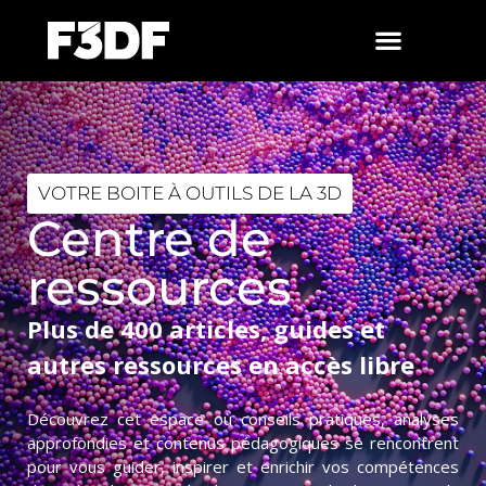
VOTRE BOITE À OUTILS DE LA 3D
Centre de
ressources
Plus de 400 articles, guides et
autres ressources en accès libre
Découvrez cet espace où conseils pratiques, analyses
approfondies et contenus pédagogiques se rencontrent
pour vous guider, inspirer et enrichir vos compétences