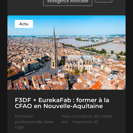
Intelligence Artificielle
Actu
F3DF × EurekaFab : former à la
CFAO en Nouvelle-Aquitaine
Formation
Indus
Conception 3D
,
Créatif
,
professionnelle
,
News
trie
Impression 3D
F3DF