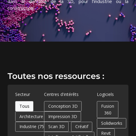
dans le domaine de la 3D, pour l’industrie ou la
construction.
Toutes nos ressources :
Secteur
Centres d'intérêts
Logiciels
Tous
Conception 3D
Fusion
360
Architecture
(82)
Impression 3D
Solidworks
Industrie
(75)
Scan 3D
Créatif
Revit