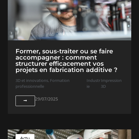
Former, sous-traiter ou se faire
accompagner : comment
structurer efficacement vos
projets en fabrication additive ?
3D et innovations
,
Formation
Industr
Impression
professionnelle
ie
3D
29/07/2025
Actu