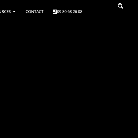
URCES
CONTACT
09 80 68 26 08