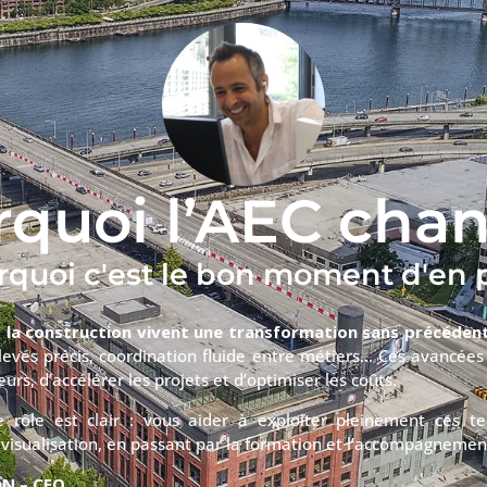
quoi l’AEC cha
rquoi c'est le bon moment d'en p
t la construction vivent une transformation sans précéden
levés précis, coordination fluide entre métiers… Ces avancées
eurs, d’accélérer les projets et d’optimiser les coûts.
 rôle est clair : vous aider à exploiter pleinement ces te
 visualisation, en passant par la formation et l’accompagnemen
ON
– CEO