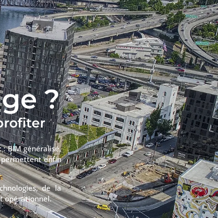
nge ?
rofiter
t
: BIM généralisé,
 permettent enfin
chnologies, de la
t opérationnel.