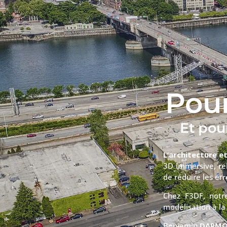
Pour
Et pou
L’architecture e
3D immersive, re
de réduire les err
Chez F3DF, notre
modélisation à la
Benjamin
DARM