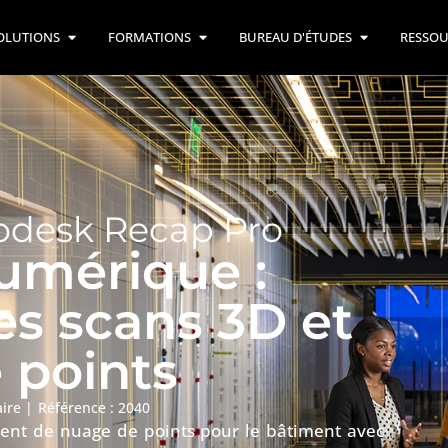
OLUTIONS
FORMATIONS
BUREAU D'ÉTUDES
RESSOU
odesk Recap Pro
umérique :
les scans 3D et
 points
aire
|
Référence : 2040
ment de nuage de points pour le bâtiment avec