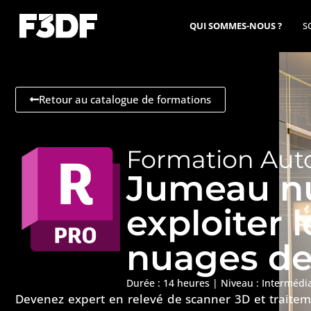
QUI SOMMES-NOUS ?
S
Retour au catalogue de formations
Formation Aut
Jumeau n
exploiter 
nuages de
Durée : 14 heures |
Niveau :
Intermédi
Devenez expert en relevé de scanner 3D et traite