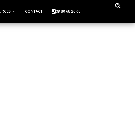
URCES
CONTACT
09 80 68 26 08