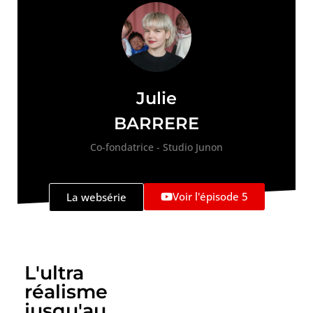
Julie
BARRERE
Co-fondatrice - Studio Junon
Voir l'épisode 5
La websérie
L'ultra
réalisme
jusqu'au