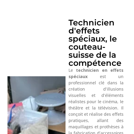
L'équipe de Studio Junon, qui a
réalisé la main ultra réaliste de
l'astronaute.
Technicien
d'effets
spéciaux, le
couteau-
suisse de la
compétence
Le
technicien en effets
spéciaux
est un
professionnel clé dans la
création d’illusions
visuelles et d’éléments
réalistes pour le cinéma, le
théâtre et la télévision. Il
conçoit et réalise des effets
pratiques, allant des
maquillages et prothèses à
la fabrication d’accessoires