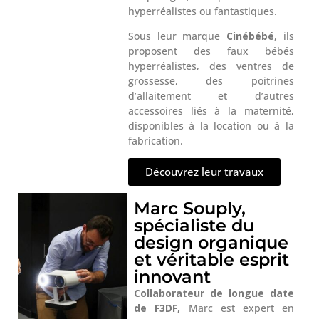
hyperréalistes ou fantastiques.
Sous leur marque
Cinébébé
, ils
proposent des faux bébés
hyperréalistes, des ventres de
grossesse, des poitrines
d’allaitement et d’autres
accessoires liés à la maternité,
disponibles à la location ou à la
fabrication.
Découvrez leur travaux
Marc Souply,
spécialiste du
design organique
et véritable esprit
innovant
Collaborateur de longue date
de F3DF,
Marc est expert en