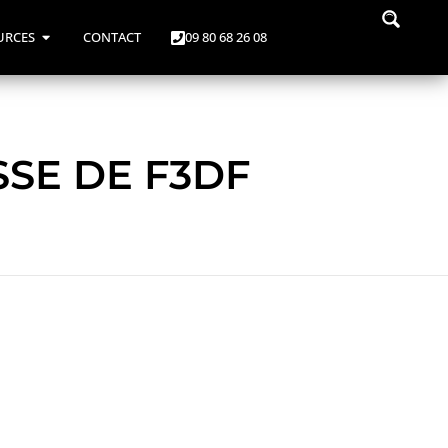
URCES
CONTACT
09 80 68 26 08
SSE DE F3DF