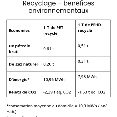
Recyclage – bénéfices
environnementaux
1 T de PEHD
1 T de PET
Economies
recyclé
recyclé
De pétrole
0,51 t
0,61 t
brut
0,31 t
De gaz naturel
0,20 t
7,98 MWh
D’énergie*
10,96 MWh
Rejets de CO2
-2,29 t éq. CO2
-1,53 t éq. CO2
*consomation moyenne au domicile = 10,3 MWh / an/
Hab.)