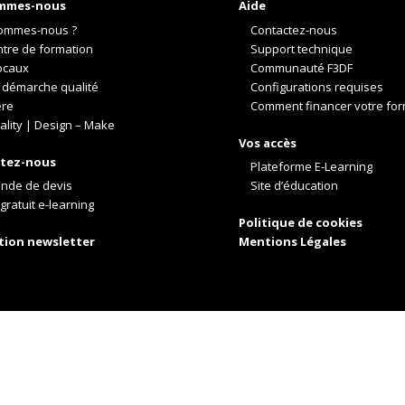
mmes-nous
Aide
ommes-nous ?
Contactez-nous
ntre de formation
Support technique
ocaux
Communauté F3DF
 démarche qualité
Configurations requises
ère
Comment financer votre for
ality | Design – Make
Vos accès
tez-nous
Plateforme E-Learning
nde de devis
Site d’éducation
gratuit e-learning
Politique de cookies
ption newsletter
Mentions Légales