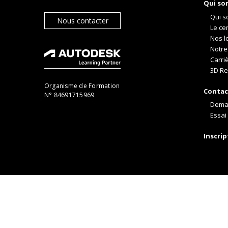
Qui so
Qui s
Nous contacter
Le ce
Nos l
Notre
Carri
3D Re
Organisme de Formation
Contac
N° 84691715969
Dema
Essai 
Inscri