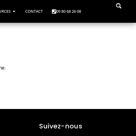
URCES
CONTACT
09 80 68 26 08
he.
Suivez-nous