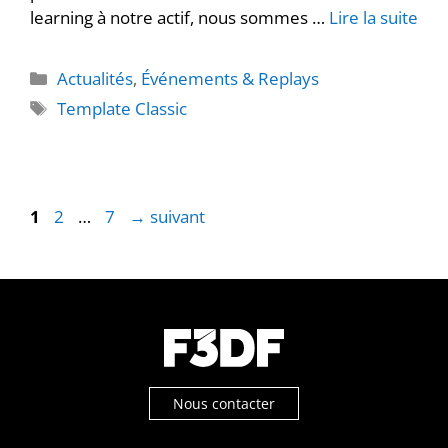
learning à notre actif, nous sommes …
Lire la suite
Actualités
,
Événements & Replays
Template Classic
1
2
…
7
→
suivant
Nous contacter