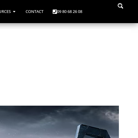
URCES
CONTACT
09 80 68 26 08