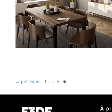
←
précédent
1
…
5
6
À p