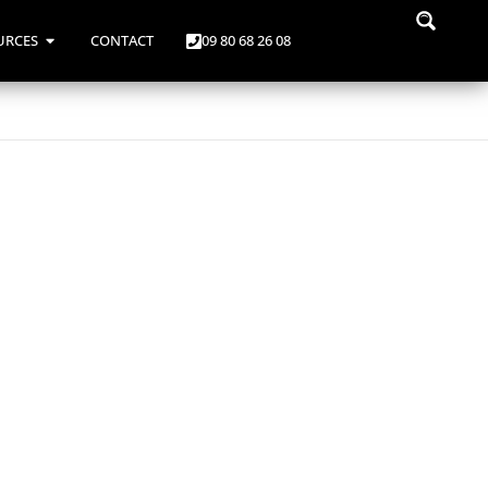
URCES
CONTACT
09 80 68 26 08