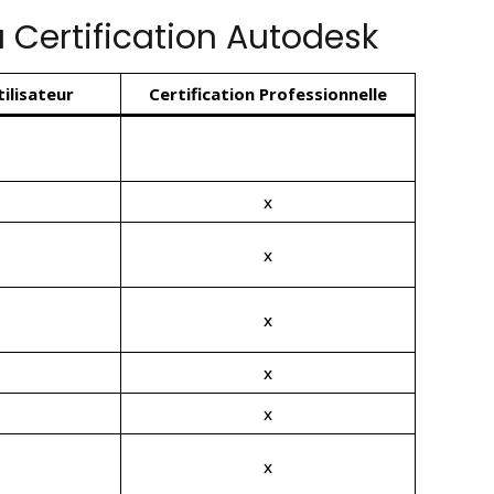
 Certification Autodesk
tilisateur
Certification Professionnelle
x
x
x
x
x
x