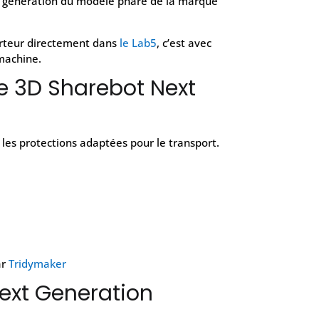
e génération du modèle phare de la marque
orteur directement dans
le Lab5
, c’est avec
machine.
e 3D Sharebot Next
es protections adaptées pour le transport.
ar
Tridymaker
ext Generation