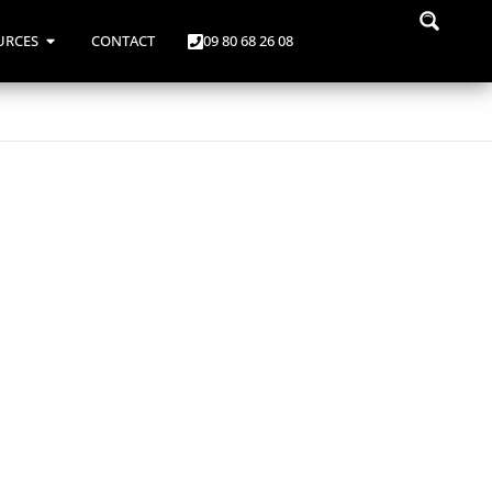
URCES
CONTACT
09 80 68 26 08