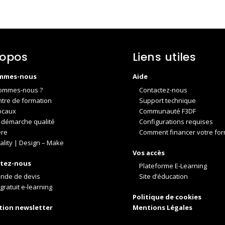
ropos
Liens utiles
mmes-nous
Aide
ommes-nous ?
Contactez-nous
ntre de formation
Support technique
ocaux
Communauté F3DF
 démarche qualité
Configurations requises
ère
Comment financer votre for
ality | Design – Make
Vos accès
tez-nous
Plateforme E-Learning
nde de devis
Site d’éducation
gratuit e-learning
Politique de cookies
ption newsletter
Mentions Légales