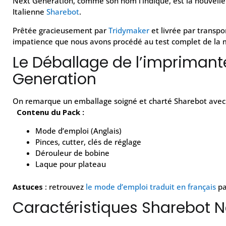
Next Generation, comme son nom l’indique, est la nouvell
Italienne
Sharebot
.
Prêtée gracieusement par
Tridymaker
et livrée par transp
impatience que nous avons procédé au test complet de la 
Le Déballage de l’imprimant
Generation
On remarque un emballage soigné et charté Sharebot avec l
Contenu du Pack :
Mode d’emploi (Anglais)
Pinces, cutter, clés de réglage
Dérouleur de bobine
Laque pour plateau
Astuces
: retrouvez
le mode d’emploi traduit en français
p
Caractéristiques Sharebot N