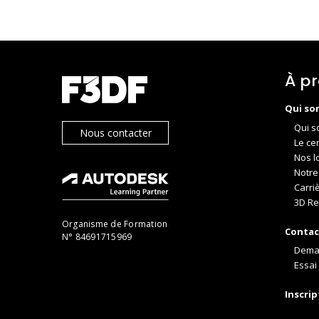
À p
Qui so
Qui s
Nous contacter
Le ce
Nos l
Notre
Carri
3D Re
Organisme de Formation
Contac
N° 84691715969
Dema
Essai 
Inscri