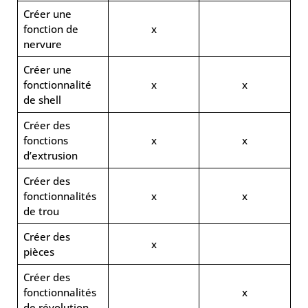
Créer une
fonction de
x
nervure
Créer une
fonctionnalité
x
x
de shell
Créer des
fonctions
x
x
d’extrusion
Créer des
fonctionnalités
x
x
de trou
Créer des
x
pièces
Créer des
fonctionnalités
x
de révolution