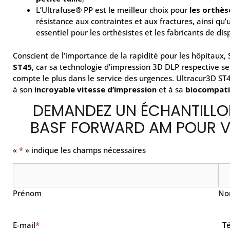
L’Ultrafuse® PP est le meilleur choix pour
les orthès
résistance aux contraintes et aux fractures, ainsi qu’u
essentiel pour les orthésistes et les fabricants de di
Conscient de l’importance de la rapidité pour les hôpitaux, S
ST45
, car sa technologie d’impression 3D DLP respective se
compte le plus dans le service des urgences. Ultracur3D ST
à son
incroyable vitesse d’impression
et à sa
biocompatib
DEMANDEZ UN ÉCHANTILLO
BASF FORWARD AM POUR V
«
*
» indique les champs nécessaires
Nom
*
Prénom
N
E-mail
*
T