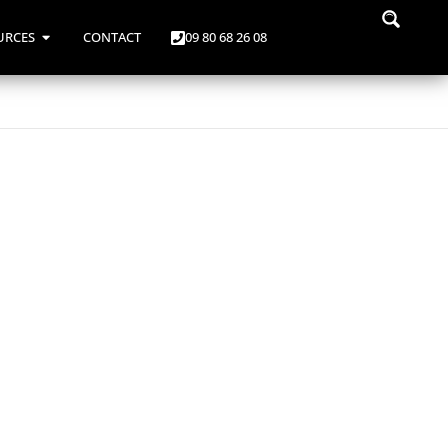
URCES
CONTACT
09 80 68 26 08