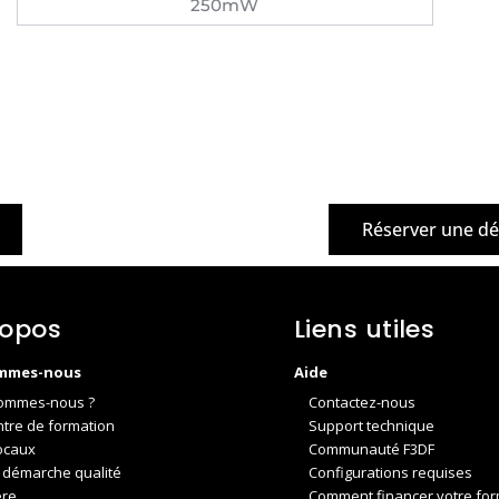
250mW
Réserver une d
ropos
Liens utiles
mmes-nous
Aide
ommes-nous ?
Contactez-nous
ntre de formation
Support technique
ocaux
Communauté F3DF
 démarche qualité
Configurations requises
ère
Comment financer votre for