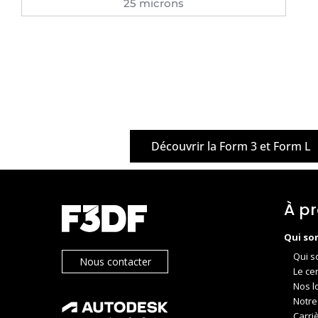
25 microns
Découvrir la Form 3 et Form L
À p
Qui so
Qui s
Nous contacter
Le ce
Nos l
Notre
Carri