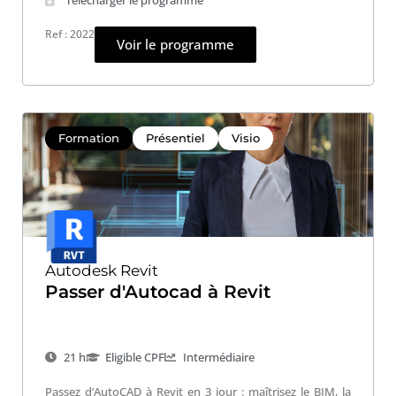
Ref : 2022
Voir le programme
Formation
Présentiel
Visio
Autodesk Revit
Passer d'Autocad à Revit
21 h
Eligible CPF
Intermédiaire
Passez d’AutoCAD à Revit en 3 jour : maîtrisez le BIM, la