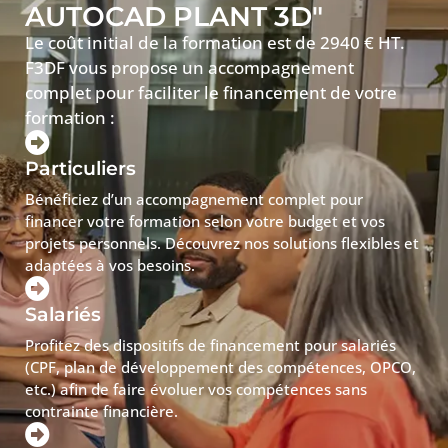
AUTOCAD PLANT 3D"
Le coût initial de la formation est de 2940 € HT.
F3DF vous propose un accompagnement
complet pour faciliter le financement de votre
formation :
Particuliers
Bénéficiez d’un accompagnement complet pour
financer votre formation selon votre budget et vos
projets personnels. Découvrez nos solutions flexibles et
adaptées à vos besoins.
Salariés
Profitez des dispositifs de financement pour salariés
(CPF, plan de développement des compétences, OPCO,
etc.) afin de faire évoluer vos compétences sans
contrainte financière.