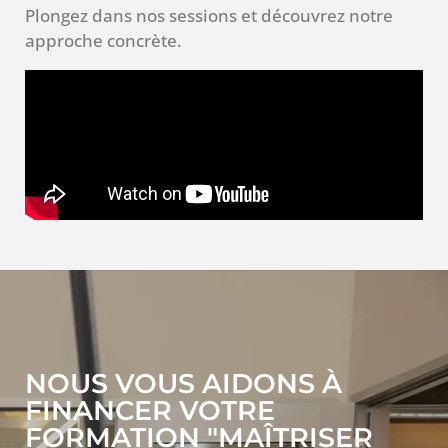
Plongez dans nos sessions et découvrez notre
approche concrète.
NOUS VOUS AIDONS À
FINANCER VOTRE
FORMATION "MAÎTRISER