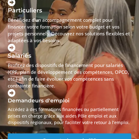
Particuliers
Bénéficiez d’un accompagnement complet pour
financer votre formation selon votre budget et vos
projets personnels. Découvrez nos solutions flexibles et
adaptées à vos besoins.
Salariés
Profitez des dispositifs de financement pour salariés
(CPF, plan de développement des compétences, OPCO,
etc.) afin de faire évoluer vos compétences sans
contrainte financière.
Demandeurs d'emploi
Accédez à des formations financées ou partiellement
prises en charge grâce aux aides Pôle emploi et aux
dispositifs régionaux, pour faciliter votre retour à l’emploi.