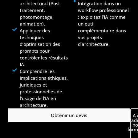
architectural (Post-
Intégration dans un
traitement,
workflow professionnel
photomontage,
: exploitez l’IA comme
animation).
un outil
Appliquer des
complémentaire dans
techniques
vos projets
d’optimisation des
d’architecture.
prompts pour
contrôler les résultats
IA.
Comprendre les
implications éthiques,
juridiques et
professionnelles de
l’usage de l’IA en
architecture.
Obtenir un devis
A 
s'ad
no
form