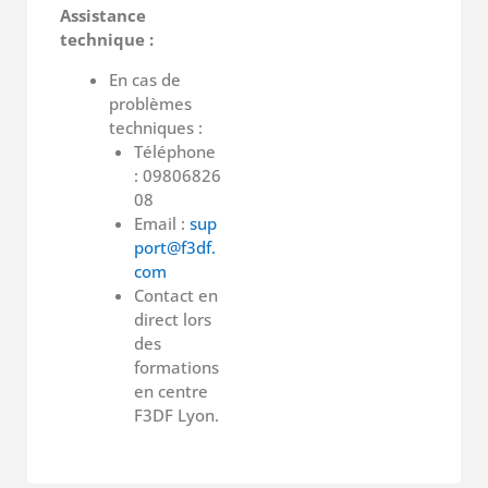
Assistance
technique :
En cas de
problèmes
techniques :
Téléphone
: 09806826
08
Email :
sup
port@f3df.
com
Contact en
direct lors
des
formations
en centre
F3DF Lyon.