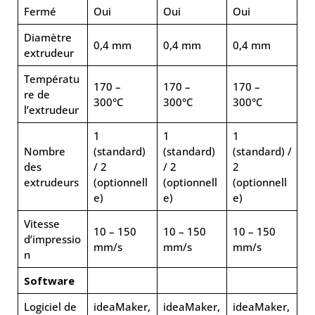
Fermé
Oui
Oui
Oui
Diamètre
0,4 mm
0,4 mm
0,4 mm
extrudeur
Températu
170 –
170 –
170 –
re de
300°C
300°C
300°C
l’extrudeur
1
1
1
Nombre
(standard)
(standard)
(standard) /
des
/ 2
/ 2
2
extrudeurs
(optionnell
(optionnell
(optionnell
e)
e)
e)
Vitesse
10 – 150
10 – 150
10 – 150
d’impressio
mm/s
mm/s
mm/s
n
Software
Logiciel de
ideaMaker,
ideaMaker,
ideaMaker,