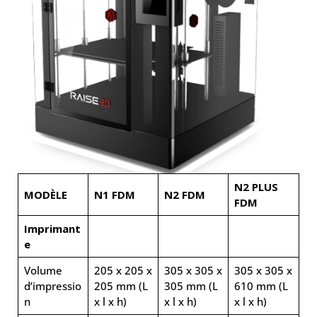
N2 PLUS
MODÈLE
N1 FDM
N2 FDM
FDM
Imprimant
e
Volume
205 x 205 x
305 x 305 x
305 x 305 x
d’impressio
205 mm (L
305 mm (L
610 mm (L
n
x l x h)
x l x h)
x l x h)