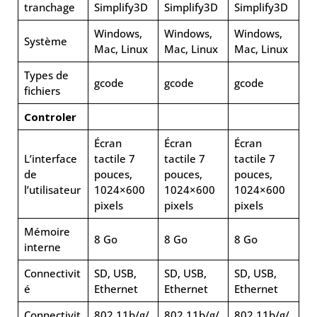
tranchage
Simplify3D
Simplify3D
Simplify3D
Windows,
Windows,
Windows,
Système
Mac, Linux
Mac, Linux
Mac, Linux
Types de
gcode
gcode
gcode
fichiers
Controler
Écran
Écran
Écran
L’interface
tactile 7
tactile 7
tactile 7
de
pouces,
pouces,
pouces,
l’utilisateur
1024×600
1024×600
1024×600
pixels
pixels
pixels
Mémoire
8 Go
8 Go
8 Go
interne
Connectivit
SD, USB,
SD, USB,
SD, USB,
é
Ethernet
Ethernet
Ethernet
Connectivit
802.11b/g/
802.11b/g/
802.11b/g/