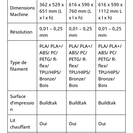
362 x 529 x
616 x 590 x
616 x 590 x
Dimensions
651 mm (L
760 mm (L
1112 mm L
Machine
x l x h)
x l x h)
x l x h)
0,01 – 0,25
0,01 – 0,25
0,01 – 0,25
Résolution
mm
mm
mm
PLA/ PLA+/
PLA/ PLA+/
PLA/ PLA+/
ABS/ PC/
ABS/ PC/
ABS/ PC/
PETG/ R-
PETG/ R-
PETG/ R-
Type de
flex/
flex/
flex/
filament
TPU/HIPS/
TPU/HIPS/
TPU/HIPS/
Bronze/
Bronze/
Bronze/
Bois
Bois
Bois
Surface
d’impressio
Buildtak
Buildtak
Buildtak
n
Lit
Oui
Oui
Oui
chauffant