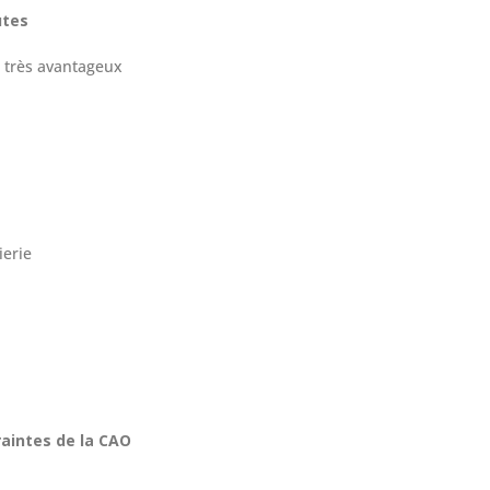
utes
 très avantageux
ierie
raintes de la CAO