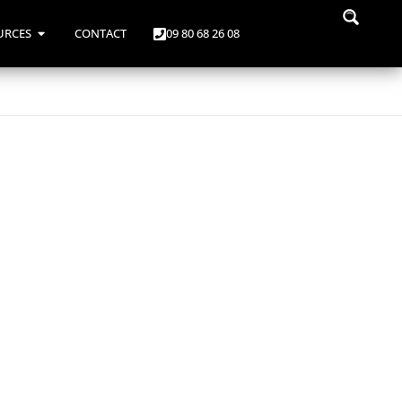
URCES
CONTACT
09 80 68 26 08