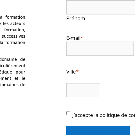
Nom
*
a formation
Prénom
 les acteurs
 formation,
s successives
E-mail
*
la formation
.
 domaine de
iculièrement
Ville
*
étique pour
ement et le
 domaines de
RGPD
*
J’accepte la politique de con
Accéder au livre blanc