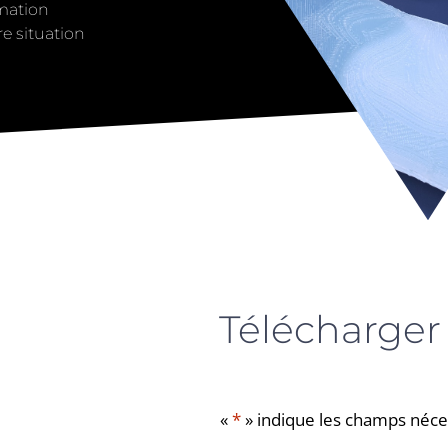
mation
e situation
Télécharger 
«
*
» indique les champs néce