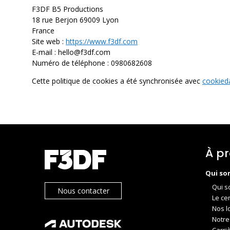
F3DF B5 Productions
18 rue Berjon 69009 Lyon
France
Site web :
https://www.f3df.com
E-mail :
hello@
f3df.com
Numéro de téléphone : 0980682608
Cette politique de cookies a été synchronisée avec
cookied
À p
Qui so
Qui s
Nous contacter
Le ce
Nos l
Notre
Carri