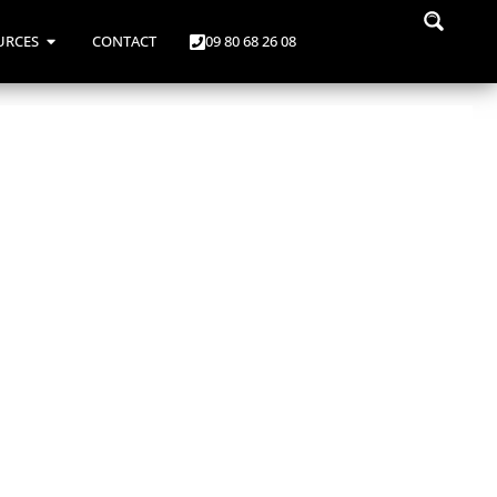
URCES
CONTACT
09 80 68 26 08