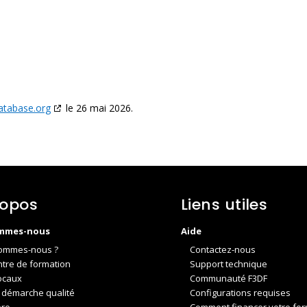
atabase.org
le 26 mai 2026.
ropos
Liens utiles
mmes-nous
Aide
ommes-nous ?
Contactez-nous
ntre de formation
Support technique
ocaux
Communauté F3DF
 démarche qualité
Configurations requises
ère
Comment financer votre for