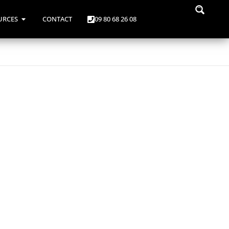
URCES
CONTACT
09 80 68 26 08