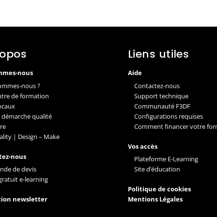
ropos
Liens utiles
mmes-nous
Aide
ommes-nous ?
Contactez-nous
ntre de formation
Support technique
ocaux
Communauté F3DF
 démarche qualité
Configurations requises
re
Comment financer votre for
ality | Design – Make
Vos accès
tez-nous
Plateforme E-Learning
de de devis
Site d’éducation
gratuit e-learning
Politique de cookies
tion newsletter
Mentions Légales