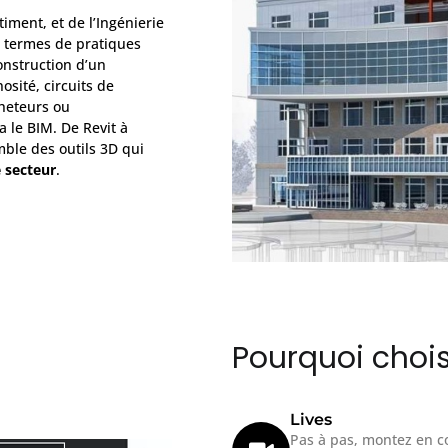
iment, et de l’Ingénierie
n termes de pratiques
construction d’un
osité, circuits de
heteurs ou
 le BIM. De Revit à
ble des outils 3D qui
 secteur
.
Pourquoi chois
Lives
Pas à pas, montez en c