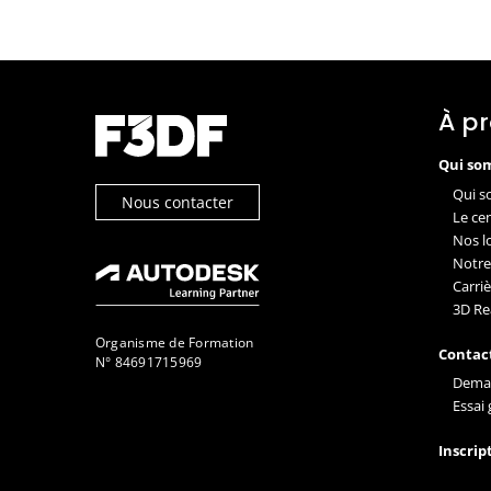
À p
Qui so
Qui s
Nous contacter
Le ce
Nos l
Notre
Carriè
3D Re
Organisme de Formation
Contac
N° 84691715969
Deman
Essai 
Inscrip