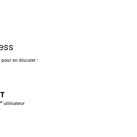
ess
 pour en discuter :
HT
me
utilisateur