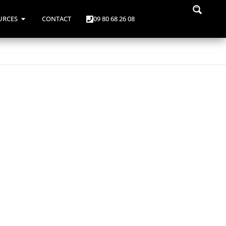
URCES
CONTACT
09 80 68 26 08