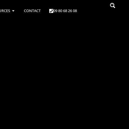
URCES
CONTACT
09 80 68 26 08