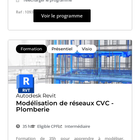
Ref : 1093
Voir le programme
Formation
Présentiel
Visio
Autodesk Revit
Modélisation de réseaux CVC -
Plomberie
35 h
Eligible CPF
Intermédiaire
Formation de 35h pour apprendre à modéliser,