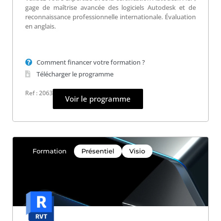
gage de maîtrise avancée des logiciels Autodesk et de
reconnaissance professionnelle internationale. Évaluation
en anglais.
Comment financer votre formation ?
Télécharger le programme
Ref : 2063
Voir le programme
Formation
Présentiel
Visio