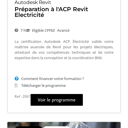
Autodesk Revit
Préparation à l'ACP Revit
Electricité
7 h
Eligible CPF
Avancé
La certification Autodesk ACP Électricité valide votre
maîtrise avancée de Revit pour les projets électriques,
attestant de vos compétences techniques et de votre
expertise dans la conception et la coordination BIM.
Comment financer votre formation ?
Télécharger le programme
Ref : 2067
Voir le programme