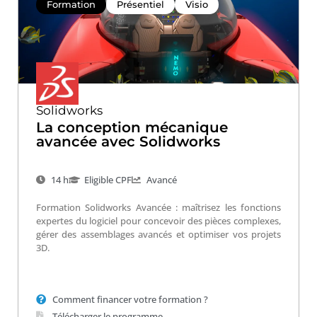
Formation
Présentiel
Visio
Solidworks
La conception mécanique
avancée avec Solidworks
14 h
Eligible CPF
Avancé
Formation Solidworks Avancée : maîtrisez les fonctions
expertes du logiciel pour concevoir des pièces complexes,
gérer des assemblages avancés et optimiser vos projets
3D.
Comment financer votre formation ?
Télécharger le programme