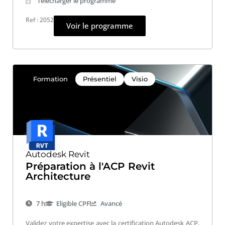
Télécharger le programme
Ref : 2052
Voir le programme
Formation
Présentiel
Visio
Autodesk Revit
Préparation à l'ACP Revit
Architecture
7 h
Eligible CPF
Avancé
Validez votre expertise avec la certification Autodesk ACP,