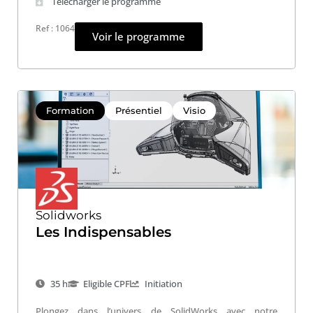
Télécharger le programme
Ref : 1064
Voir le programme
Formation
Présentiel
Visio
Solidworks
Les Indispensables
35 h
Eligible CPF
Initiation
Plongez dans l’univers de SolidWorks avec notre