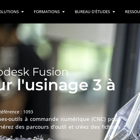
OLUTIONS
FORMATIONS
BUREAU D'ÉTUDES
RESSOU
odesk Fusion
r l'usinage 3 à
Référence : 1093
nes-outils à commande numérique (CNC) pour
érez des parcours d’outil et créez des fichiers