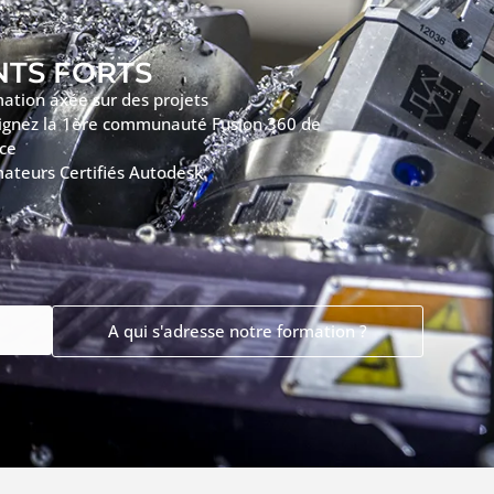
NTS FORTS
ation axée sur des projets
ignez la 1ère communauté Fusion 360 de
ce
ateurs Certifiés Autodesk
A qui s'adresse notre formation ?