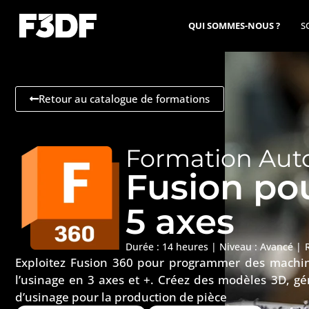
QUI SOMMES-NOUS ?
S
Retour au catalogue de formations
Formation Aut
Fusion pou
5 axes
Durée : 14 heures |
Niveau :
Avancé
|
Exploitez Fusion 360 pour programmer des machi
l’usinage en 3 axes et +. Créez des modèles 3D, gén
d’usinage pour la production de pièce