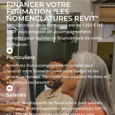
FINANCER VOTRE
FORMATION "LES
NOMENCLATURES REVIT"
Le coût initial de la formation est de 1260 € HT.
F3DF vous propose un accompagnement
complet pour faciliter le financement de votre
formation :
Particuliers
Bénéficiez d’un accompagnement complet pour
financer votre formation selon votre budget et vos
projets personnels. Découvrez nos solutions flexibles et
adaptées à vos besoins.
Salariés
Profitez des dispositifs de financement pour salariés
(CPF, plan de développement des compétences, OPCO,
etc.) afin de faire évoluer vos compétences sans