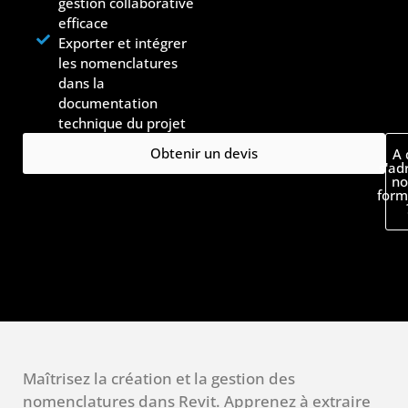
gestion collaborative
efficace
Exporter et intégrer
les nomenclatures
dans la
documentation
technique du projet
Obtenir un devis
A 
s'ad
no
form
Maîtrisez la création et la gestion des
nomenclatures dans Revit. Apprenez à extraire