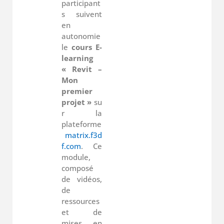
participant
s suivent
en
autonomie
le
cours E-
learning
« Revit –
Mon
premier
projet »
su
r la
plateforme
matrix.f3d
f.com
. Ce
module,
composé
de vidéos,
de
ressources
et de
mises en