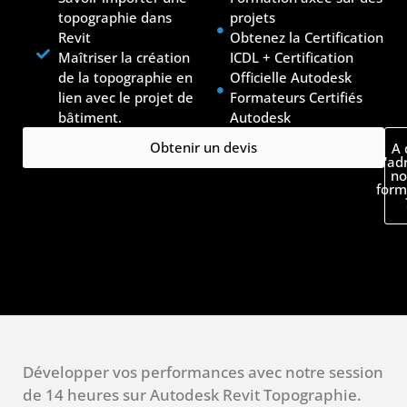
topographie dans
projets
Revit
Obtenez la Certification
Maîtriser la création
ICDL + Certification
de la topographie en
Officielle Autodesk
lien avec le projet de
Formateurs Certifiés
bâtiment.
Autodesk
Obtenir un devis
A 
s'ad
no
form
Développer vos performances avec notre session
de 14 heures sur Autodesk Revit Topographie.