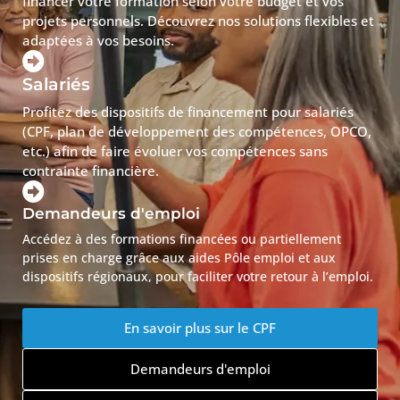
financer votre formation selon votre budget et vos
projets personnels. Découvrez nos solutions flexibles et
adaptées à vos besoins.
Salariés
Profitez des dispositifs de financement pour salariés
(CPF, plan de développement des compétences, OPCO,
etc.) afin de faire évoluer vos compétences sans
contrainte financière.
Demandeurs d'emploi
Accédez à des formations financées ou partiellement
prises en charge grâce aux aides Pôle emploi et aux
dispositifs régionaux, pour faciliter votre retour à l’emploi.
En savoir plus sur le CPF
Demandeurs d'emploi