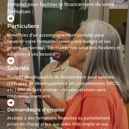
complet pour faciliter le financement de votre
formation :
Particuliers
Bénéficiez d’un accompagnement complet pour
financer votre formation selon votre budget et vos
projets personnels. Découvrez nos solutions flexibles et
adaptées à vos besoins.
Salariés
Profitez des dispositifs de financement pour salariés
(CPF, plan de développement des compétences, OPCO,
etc.) afin de faire évoluer vos compétences sans
contrainte financière.
Demandeurs d'emploi
Accédez à des formations financées ou partiellement
prises en charge grâce aux aides Pôle emploi et aux