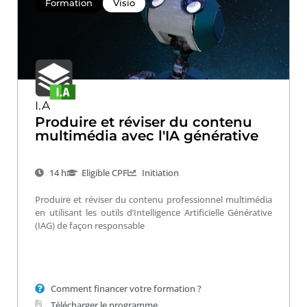
Formation
Visio
I.A
Produire et réviser du contenu
multimédia avec l'IA générative
14 h
Eligible CPF
Initiation
Produire et réviser du contenu professionnel multimédia
en utilisant les outils d’Intelligence Artificielle Générative
(IAG) de façon responsable
Comment financer votre formation ?
Télécharger le programme