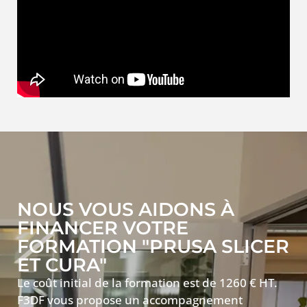
NOUS VOUS AIDONS À
FINANCER VOTRE
FORMATION "PRUSA SLICER
ET CURA"
Le coût initial de la formation est de 1260 € HT.
F3DF vous propose un accompagnement