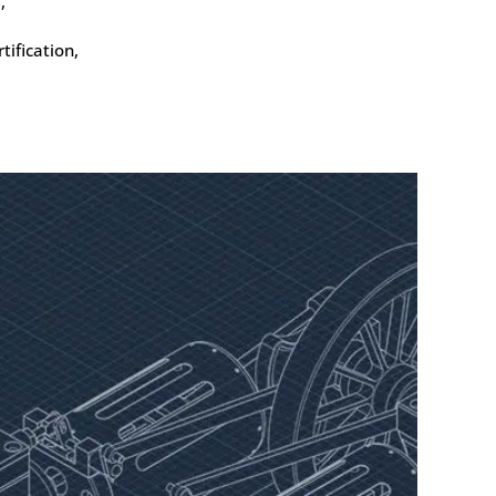
,
tification,