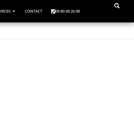
URCES
CONTACT
09 80 68 26 08