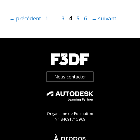
←
précédent
1
…
3
4
5
6
→
suivant
Nous contacter
Organisme de Formation
N° 84691715969
À propos