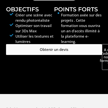
OBJECTIFS
POINTS FORTS
Créer une scène avec
Formation axée sur des
rendu photoréaliste
projets . Cette
Optimiser son travail
formation vous ouvrira
sur 3Ds Max
un an d'accès illimité à
Utiliser les textures et
la plateforme e-
lumières
learning.
Obtenir un devis
A 
s'ad
no
form