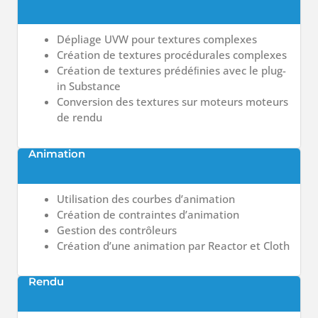
Dépliage
UVW
pour textures
complexes
Création
de
textures
procédurales
complexes
Création
de
textures
prédéﬁnies
avec
le
plug-
in Substance
Conversion
des
textures
sur
moteurs
moteurs
de rendu
Animation
Utilisation
des
courbes
d’animation
Création
de
contraintes
d’animation
Gestion
des
contrôleurs
Création
d’une
animation
par
Reactor
et
Cloth
Rendu