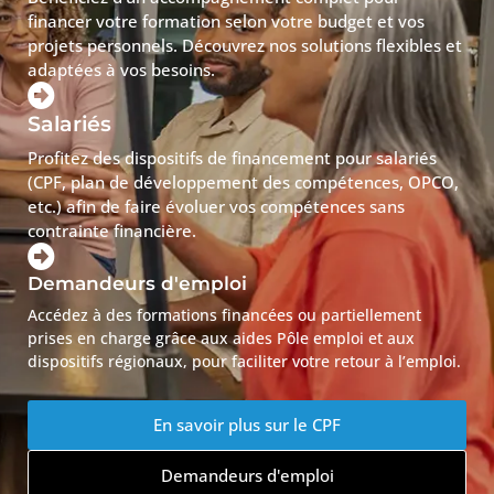
financer votre formation selon votre budget et vos
projets personnels. Découvrez nos solutions flexibles et
adaptées à vos besoins.
Salariés
Profitez des dispositifs de financement pour salariés
(CPF, plan de développement des compétences, OPCO,
etc.) afin de faire évoluer vos compétences sans
contrainte financière.
Demandeurs d'emploi
Accédez à des formations financées ou partiellement
prises en charge grâce aux aides Pôle emploi et aux
dispositifs régionaux, pour faciliter votre retour à l’emploi.
En savoir plus sur le CPF
Demandeurs d'emploi