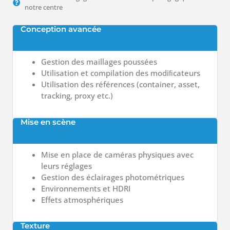
notre centre
Conception avancée
Gestion des maillages
poussées
Utilisation et compilation des
modiﬁcateurs
Utilisation
des
références
(container,
asset,
tracking, proxy etc.)
Mise en scène
Mise
en
place
de
caméras
physiques
avec
leurs
réglages
Gestion
des
éclairages
photométriques
Environnements
et
HDRI
Effets
atmosphériques
Texture